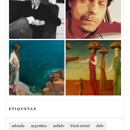
ETIQUETAS
adonáis
argentina
aullido
black metal
chile