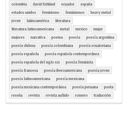
colombia
david fishkind
ecuador
españa
estados unidos
feminismo
feminismos
heavy metal
joven
latinoamérica
literatura
literatura latinoamericana
metal
mexico
mujer
mujeres
narrativa
poema
poesía
poesía argentina
poesía chilena
poesía colombiana
poesía ecuatoriana
poesía española
poesía española contemporánea
poesía española del siglo xxi
poesía feminista
poesía francesa
poesía iberoamericana
poesía joven
poesía latinoamericana
poesía mexicana
poesía mexicana contemporánea
poesía peruana
poeta
reseña
revista
revista aullido
romero
traducción