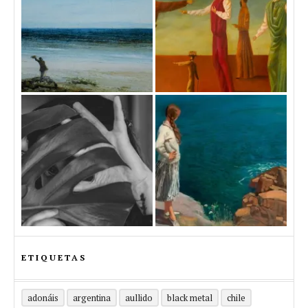
ETIQUETAS
adonáis
argentina
aullido
black metal
chile