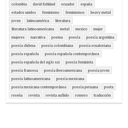
colombia
david fishkind
ecuador
españa
estados unidos
feminismo
feminismos
heavy metal
joven
latinoamérica
literatura
literatura latinoamericana
metal
mexico
mujer
mujeres
narrativa
poema
poesía
poesía argentina
poesía chilena
poesía colombiana
poesía ecuatoriana
poesía española
poesía española contemporánea
poesía española del siglo xxi
poesía feminista
poesía francesa
poesía iberoamericana
poesía joven
poesía latinoamericana
poesía mexicana
poesía mexicana contemporánea
poesía peruana
poeta
reseña
revista
revista aullido
romero
traducción