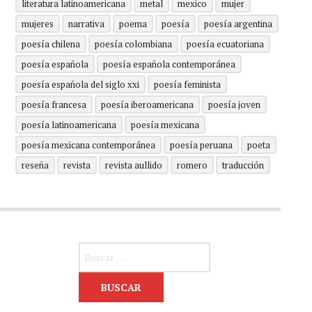
literatura latinoamericana
metal
mexico
mujer
mujeres
narrativa
poema
poesía
poesía argentina
poesía chilena
poesía colombiana
poesía ecuatoriana
poesía española
poesía española contemporánea
poesía española del siglo xxi
poesía feminista
poesía francesa
poesía iberoamericana
poesía joven
poesía latinoamericana
poesía mexicana
poesía mexicana contemporánea
poesía peruana
poeta
reseña
revista
revista aullido
romero
traducción
Buscar: