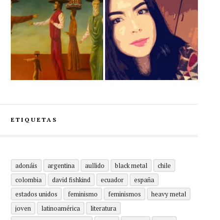
ETIQUETAS
adonáis
argentina
aullido
black metal
chile
colombia
david fishkind
ecuador
españa
estados unidos
feminismo
feminismos
heavy metal
joven
latinoamérica
literatura