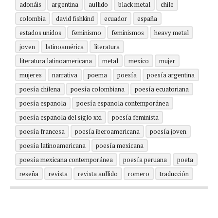
adonáis
argentina
aullido
black metal
chile
colombia
david fishkind
ecuador
españa
estados unidos
feminismo
feminismos
heavy metal
joven
latinoamérica
literatura
literatura latinoamericana
metal
mexico
mujer
mujeres
narrativa
poema
poesía
poesía argentina
poesía chilena
poesía colombiana
poesía ecuatoriana
poesía española
poesía española contemporánea
poesía española del siglo xxi
poesía feminista
poesía francesa
poesía iberoamericana
poesía joven
poesía latinoamericana
poesía mexicana
poesía mexicana contemporánea
poesía peruana
poeta
reseña
revista
revista aullido
romero
traducción