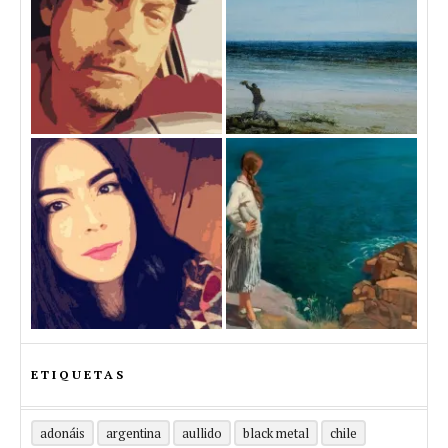
ETIQUETAS
adonáis
argentina
aullido
black metal
chile