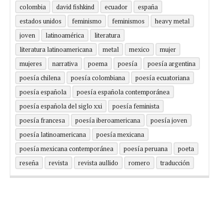
colombia
david fishkind
ecuador
españa
estados unidos
feminismo
feminismos
heavy metal
joven
latinoamérica
literatura
literatura latinoamericana
metal
mexico
mujer
mujeres
narrativa
poema
poesía
poesía argentina
poesía chilena
poesía colombiana
poesía ecuatoriana
poesía española
poesía española contemporánea
poesía española del siglo xxi
poesía feminista
poesía francesa
poesía iberoamericana
poesía joven
poesía latinoamericana
poesía mexicana
poesía mexicana contemporánea
poesía peruana
poeta
reseña
revista
revista aullido
romero
traducción