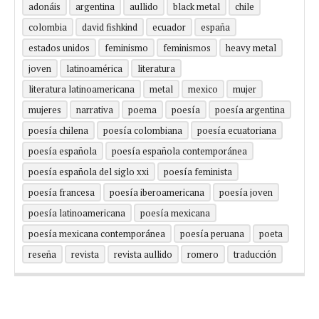
adonáis
argentina
aullido
black metal
chile
colombia
david fishkind
ecuador
españa
estados unidos
feminismo
feminismos
heavy metal
joven
latinoamérica
literatura
literatura latinoamericana
metal
mexico
mujer
mujeres
narrativa
poema
poesía
poesía argentina
poesía chilena
poesía colombiana
poesía ecuatoriana
poesía española
poesía española contemporánea
poesía española del siglo xxi
poesía feminista
poesía francesa
poesía iberoamericana
poesía joven
poesía latinoamericana
poesía mexicana
poesía mexicana contemporánea
poesía peruana
poeta
reseña
revista
revista aullido
romero
traducción