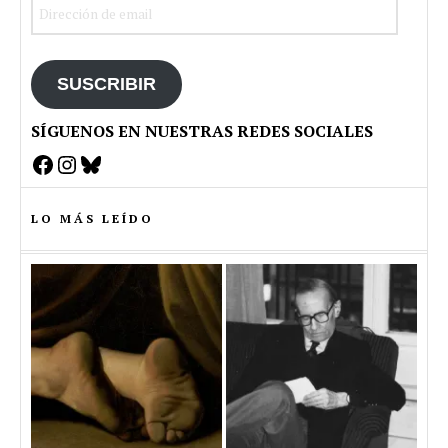
Dirección
de
email
SUSCRIBIR
SÍGUENOS EN NUESTRAS REDES SOCIALES
Facebook
Instagram
Bluesky
LO MÁS LEÍDO