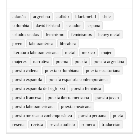
adonáis
argentina
aullido
black metal
chile
colombia
david fishkind
ecuador
españa
estados unidos
feminismo
feminismos
heavy metal
joven
latinoamérica
literatura
literatura latinoamericana
metal
mexico
mujer
mujeres
narrativa
poema
poesía
poesía argentina
poesía chilena
poesía colombiana
poesía ecuatoriana
poesía española
poesía española contemporánea
poesía española del siglo xxi
poesía feminista
poesía francesa
poesía iberoamericana
poesía joven
poesía latinoamericana
poesía mexicana
poesía mexicana contemporánea
poesía peruana
poeta
reseña
revista
revista aullido
romero
traducción