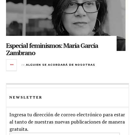
Especial feminismos: María García
Zambrano
en
ALGUIEN SE ACORDARÁ DE NOSOTRAS
NEWSLETTER
Ingresa tu dirección de correo electrónico para estar
al tanto de nuestras nuevas publicaciones de manera
gratuita.