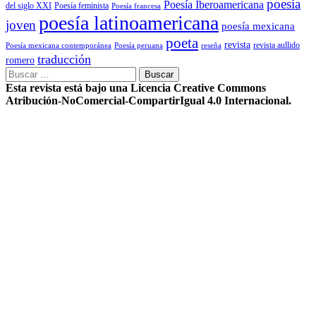
poesía
Poesía Iberoamericana
del siglo XXI
Poesía feminista
Poesía francesa
poesía latinoamericana
joven
poesía mexicana
poeta
revista
Poesía mexicana contemporánea
reseña
revista aullido
Poesía peruana
traducción
romero
Buscar:
Esta revista está bajo una Licencia Creative Commons
Atribución-NoComercial-CompartirIgual 4.0 Internacional.