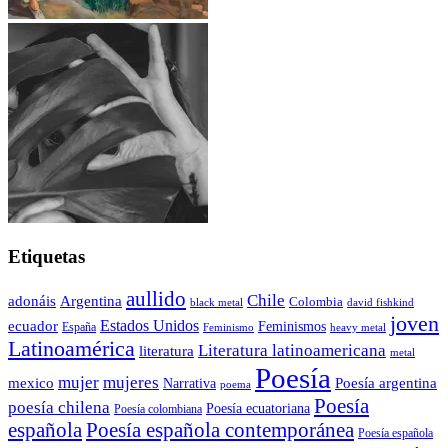
Etiquetas
aullido
Chile
adonáis
Argentina
Colombia
black metal
david fishkind
joven
Estados Unidos
ecuador
Feminismos
España
Feminismo
heavy metal
Latinoamérica
Literatura latinoamericana
literatura
metal
Poesía
mujer
mujeres
mexico
Poesía argentina
Narrativa
poema
Poesía
poesía chilena
Poesía ecuatoriana
Poesía colombiana
Poesía española contemporánea
española
Poesía española