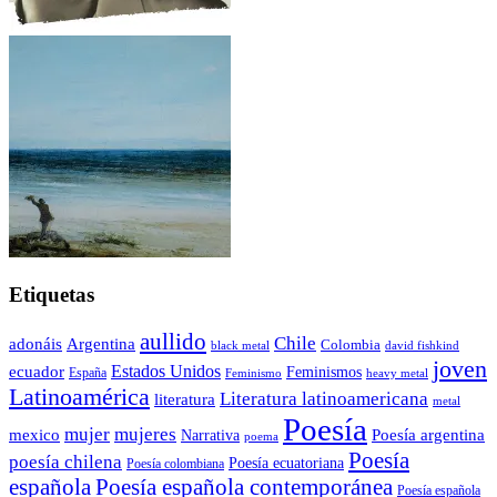
Etiquetas
aullido
Chile
adonáis
Argentina
Colombia
black metal
david fishkind
joven
Estados Unidos
ecuador
Feminismos
España
Feminismo
heavy metal
Latinoamérica
Literatura latinoamericana
literatura
metal
Poesía
mujer
mujeres
mexico
Poesía argentina
Narrativa
poema
Poesía
poesía chilena
Poesía ecuatoriana
Poesía colombiana
Poesía española contemporánea
española
Poesía española