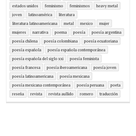
estados unidos
feminismo
feminismos
heavy metal
joven
latinoamérica
literatura
literatura latinoamericana
metal
mexico
mujer
mujeres
narrativa
poema
poesía
poesía argentina
poesía chilena
poesía colombiana
poesía ecuatoriana
poesía española
poesía española contemporánea
poesía española del siglo xxi
poesía feminista
poesía francesa
poesía iberoamericana
poesía joven
poesía latinoamericana
poesía mexicana
poesía mexicana contemporánea
poesía peruana
poeta
reseña
revista
revista aullido
romero
traducción