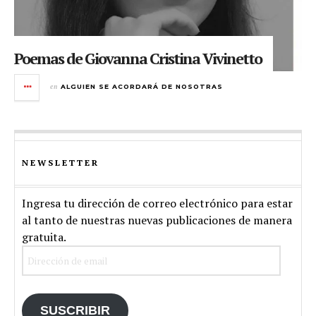
Poemas de Giovanna Cristina Vivinetto
en
ALGUIEN SE ACORDARÁ DE NOSOTRAS
NEWSLETTER
Ingresa tu dirección de correo electrónico para estar
al tanto de nuestras nuevas publicaciones de manera
gratuita.
Dirección
de
email
SUSCRIBIR