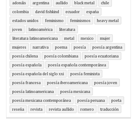
adonáis
argentina
aullido
black metal
chile
colombia
david fishkind
ecuador
españa
estados unidos
feminismo
feminismos
heavy metal
joven
latinoamérica
literatura
literatura latinoamericana
metal
mexico
mujer
mujeres
narrativa
poema
poesía
poesía argentina
poesía chilena
poesía colombiana
poesía ecuatoriana
poesía española
poesía española contemporánea
poesía española del siglo xxi
poesía feminista
poesía francesa
poesía iberoamericana
poesía joven
poesía latinoamericana
poesía mexicana
poesía mexicana contemporánea
poesía peruana
poeta
reseña
revista
revista aullido
romero
traducción