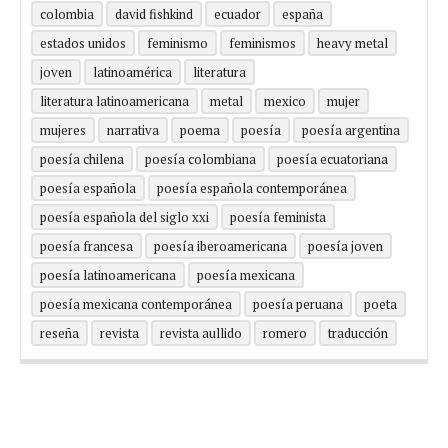
colombia
david fishkind
ecuador
españa
estados unidos
feminismo
feminismos
heavy metal
joven
latinoamérica
literatura
literatura latinoamericana
metal
mexico
mujer
mujeres
narrativa
poema
poesía
poesía argentina
poesía chilena
poesía colombiana
poesía ecuatoriana
poesía española
poesía española contemporánea
poesía española del siglo xxi
poesía feminista
poesía francesa
poesía iberoamericana
poesía joven
poesía latinoamericana
poesía mexicana
poesía mexicana contemporánea
poesía peruana
poeta
reseña
revista
revista aullido
romero
traducción