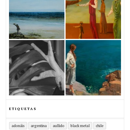
ETIQUETAS
adonáis
argentina
aullido
black metal
chile