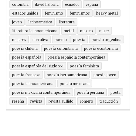
colombia
david fishkind
ecuador
españa
estados unidos
feminismo
feminismos
heavy metal
joven
latinoamérica
literatura
literatura latinoamericana
metal
mexico
mujer
mujeres
narrativa
poema
poesía
poesía argentina
poesía chilena
poesía colombiana
poesía ecuatoriana
poesía española
poesía española contemporánea
poesía española del siglo xxi
poesía feminista
poesía francesa
poesía iberoamericana
poesía joven
poesía latinoamericana
poesía mexicana
poesía mexicana contemporánea
poesía peruana
poeta
reseña
revista
revista aullido
romero
traducción