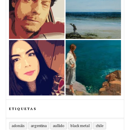
ETIQUETAS
adonáis
argentina
aullido
black metal
chile