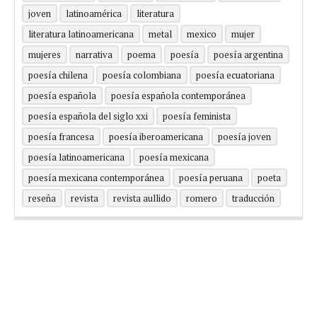
joven
latinoamérica
literatura
literatura latinoamericana
metal
mexico
mujer
mujeres
narrativa
poema
poesía
poesía argentina
poesía chilena
poesía colombiana
poesía ecuatoriana
poesía española
poesía española contemporánea
poesía española del siglo xxi
poesía feminista
poesía francesa
poesía iberoamericana
poesía joven
poesía latinoamericana
poesía mexicana
poesía mexicana contemporánea
poesía peruana
poeta
reseña
revista
revista aullido
romero
traducción