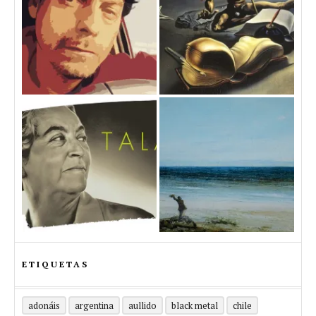
ETIQUETAS
adonáis
argentina
aullido
black metal
chile