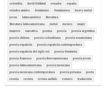
colombia
david fishkind
ecuador
españa
estados unidos
feminismo
feminismos
heavy metal
joven
latinoamérica
literatura
literatura latinoamericana
metal
mexico
mujer
mujeres
narrativa
poema
poesía
poesía argentina
poesía chilena
poesía colombiana
poesía ecuatoriana
poesía española
poesía española contemporánea
poesía española del siglo xxi
poesía feminista
poesía francesa
poesía iberoamericana
poesía joven
poesía latinoamericana
poesía mexicana
poesía mexicana contemporánea
poesía peruana
poeta
reseña
revista
revista aullido
romero
traducción