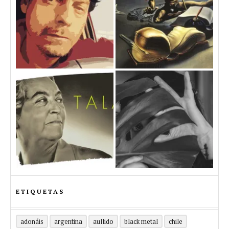
ETIQUETAS
adonáis
argentina
aullido
black metal
chile