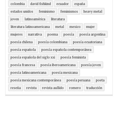
colombia
david fishkind
ecuador
españa
estados unidos
feminismo
feminismos
heavy metal
joven
latinoamérica
literatura
literatura latinoamericana
metal
mexico
mujer
mujeres
narrativa
poema
poesía
poesía argentina
poesía chilena
poesía colombiana
poesía ecuatoriana
poesía española
poesía española contemporánea
poesía española del siglo xxi
poesía feminista
poesía francesa
poesía iberoamericana
poesía joven
poesía latinoamericana
poesía mexicana
poesía mexicana contemporánea
poesía peruana
poeta
reseña
revista
revista aullido
romero
traducción