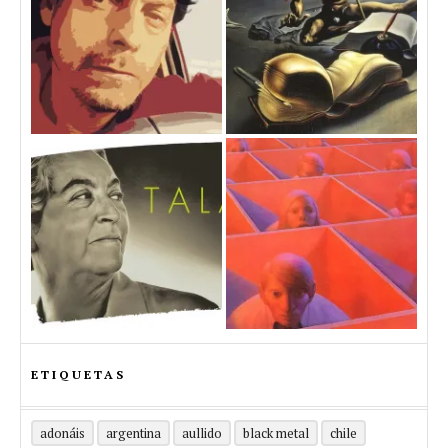
ETIQUETAS
adonáis
argentina
aullido
black metal
chile