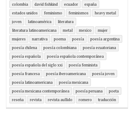
colombia
david fishkind
ecuador
españa
estados unidos
feminismo
feminismos
heavy metal
joven
latinoamérica
literatura
literatura latinoamericana
metal
mexico
mujer
mujeres
narrativa
poema
poesía
poesía argentina
poesía chilena
poesía colombiana
poesía ecuatoriana
poesía española
poesía española contemporánea
poesía española del siglo xxi
poesía feminista
poesía francesa
poesía iberoamericana
poesía joven
poesía latinoamericana
poesía mexicana
poesía mexicana contemporánea
poesía peruana
poeta
reseña
revista
revista aullido
romero
traducción