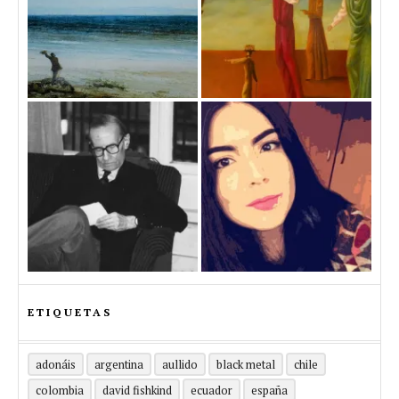
ETIQUETAS
adonáis
argentina
aullido
black metal
chile
colombia
david fishkind
ecuador
españa