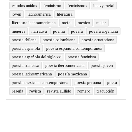
estados unidos
feminismo
feminismos
heavy metal
joven
latinoamérica
literatura
literatura latinoamericana
metal
mexico
mujer
mujeres
narrativa
poema
poesía
poesía argentina
poesía chilena
poesía colombiana
poesía ecuatoriana
poesía española
poesía española contemporánea
poesía española del siglo xxi
poesía feminista
poesía francesa
poesía iberoamericana
poesía joven
poesía latinoamericana
poesía mexicana
poesía mexicana contemporánea
poesía peruana
poeta
reseña
revista
revista aullido
romero
traducción