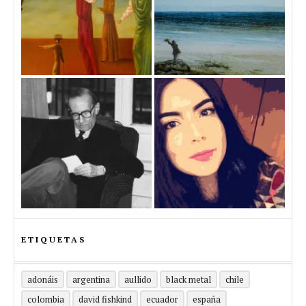
ETIQUETAS
adonáis
argentina
aullido
black metal
chile
colombia
david fishkind
ecuador
españa