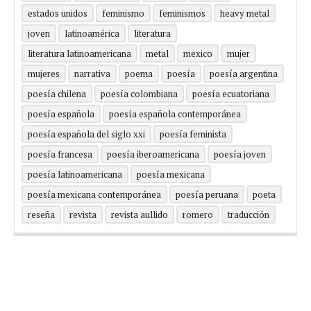
estados unidos
feminismo
feminismos
heavy metal
joven
latinoamérica
literatura
literatura latinoamericana
metal
mexico
mujer
mujeres
narrativa
poema
poesía
poesía argentina
poesía chilena
poesía colombiana
poesía ecuatoriana
poesía española
poesía española contemporánea
poesía española del siglo xxi
poesía feminista
poesía francesa
poesía iberoamericana
poesía joven
poesía latinoamericana
poesía mexicana
poesía mexicana contemporánea
poesía peruana
poeta
reseña
revista
revista aullido
romero
traducción