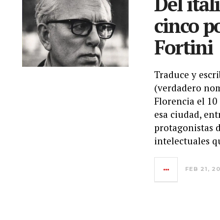
Del ital
cinco p
Fortini
Traduce y escri
(verdadero nom
Florencia el 10
esa ciudad, ent
protagonistas 
intelectuales q
FEB 21, 2