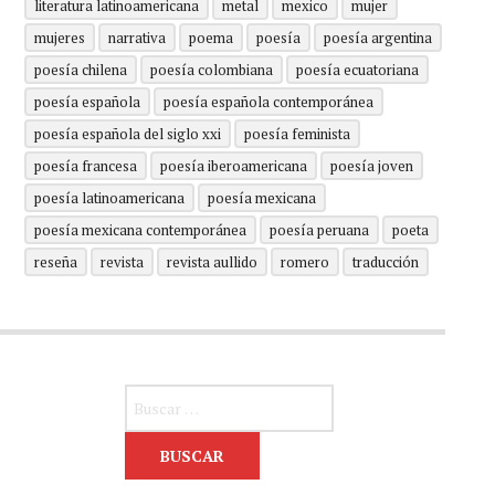
literatura latinoamericana
metal
mexico
mujer
mujeres
narrativa
poema
poesía
poesía argentina
poesía chilena
poesía colombiana
poesía ecuatoriana
poesía española
poesía española contemporánea
poesía española del siglo xxi
poesía feminista
poesía francesa
poesía iberoamericana
poesía joven
poesía latinoamericana
poesía mexicana
poesía mexicana contemporánea
poesía peruana
poeta
reseña
revista
revista aullido
romero
traducción
Buscar: