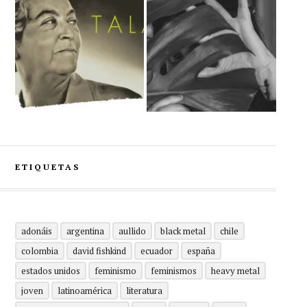
ETIQUETAS
adonáis
argentina
aullido
black metal
chile
colombia
david fishkind
ecuador
españa
estados unidos
feminismo
feminismos
heavy metal
joven
latinoamérica
literatura