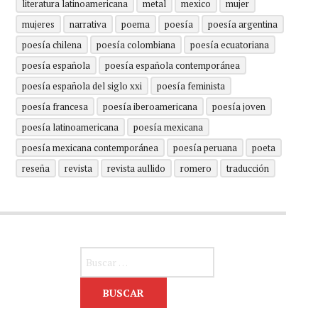
literatura latinoamericana
metal
mexico
mujer
mujeres
narrativa
poema
poesía
poesía argentina
poesía chilena
poesía colombiana
poesía ecuatoriana
poesía española
poesía española contemporánea
poesía española del siglo xxi
poesía feminista
poesía francesa
poesía iberoamericana
poesía joven
poesía latinoamericana
poesía mexicana
poesía mexicana contemporánea
poesía peruana
poeta
reseña
revista
revista aullido
romero
traducción
Buscar: