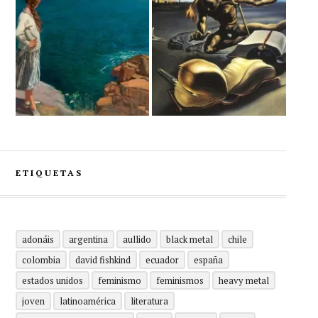
ETIQUETAS
adonáis
argentina
aullido
black metal
chile
colombia
david fishkind
ecuador
españa
estados unidos
feminismo
feminismos
heavy metal
joven
latinoamérica
literatura