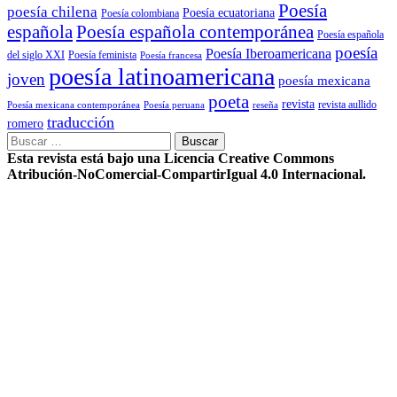
Poesía
poesía chilena
Poesía ecuatoriana
Poesía colombiana
Poesía española contemporánea
española
Poesía española
poesía
Poesía Iberoamericana
del siglo XXI
Poesía feminista
Poesía francesa
poesía latinoamericana
joven
poesía mexicana
poeta
revista
Poesía mexicana contemporánea
reseña
revista aullido
Poesía peruana
traducción
romero
Buscar:
Esta revista está bajo una Licencia Creative Commons
Atribución-NoComercial-CompartirIgual 4.0 Internacional.