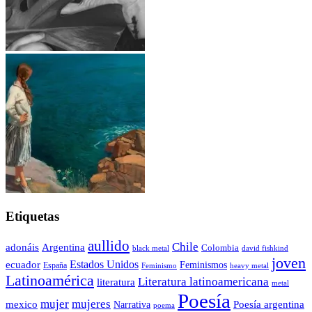
Etiquetas
aullido
Chile
adonáis
Argentina
Colombia
black metal
david fishkind
joven
Estados Unidos
ecuador
Feminismos
España
Feminismo
heavy metal
Latinoamérica
Literatura latinoamericana
literatura
metal
Poesía
mujer
mujeres
mexico
Poesía argentina
Narrativa
poema