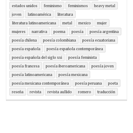
estados unidos
feminismo
feminismos
heavy metal
joven
latinoamérica
literatura
literatura latinoamericana
metal
mexico
mujer
mujeres
narrativa
poema
poesía
poesía argentina
poesía chilena
poesía colombiana
poesía ecuatoriana
poesía española
poesía española contemporánea
poesía española del siglo xxi
poesía feminista
poesía francesa
poesía iberoamericana
poesía joven
poesía latinoamericana
poesía mexicana
poesía mexicana contemporánea
poesía peruana
poeta
reseña
revista
revista aullido
romero
traducción