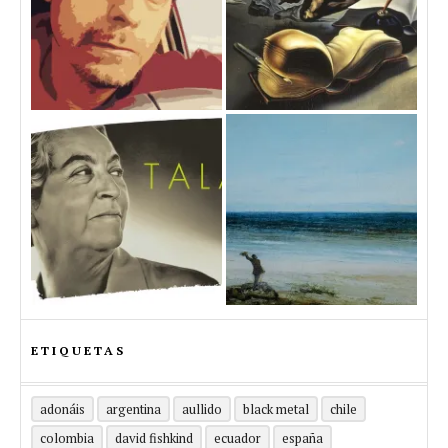
ETIQUETAS
adonáis
argentina
aullido
black metal
chile
colombia
david fishkind
ecuador
españa