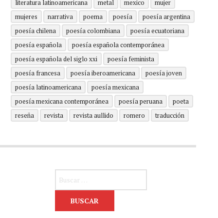
literatura latinoamericana
metal
mexico
mujer
mujeres
narrativa
poema
poesía
poesía argentina
poesía chilena
poesía colombiana
poesía ecuatoriana
poesía española
poesía española contemporánea
poesía española del siglo xxi
poesía feminista
poesía francesa
poesía iberoamericana
poesía joven
poesía latinoamericana
poesía mexicana
poesía mexicana contemporánea
poesía peruana
poeta
reseña
revista
revista aullido
romero
traducción
Buscar: