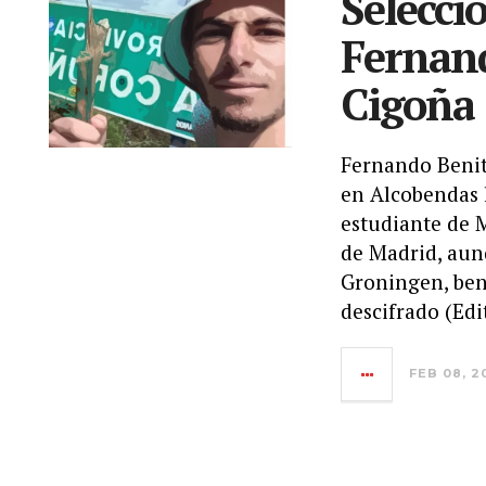
Selecci
Fernand
Cigoña
Fernando Benito
en Alcobendas l
estudiante de 
de Madrid, aun
Groningen, ben
descifrado (Edi
FEB 08, 2