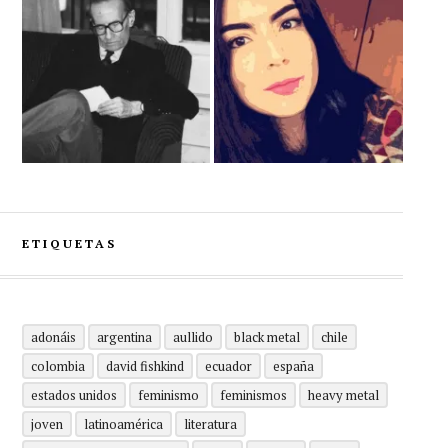
ETIQUETAS
adonáis
argentina
aullido
black metal
chile
colombia
david fishkind
ecuador
españa
estados unidos
feminismo
feminismos
heavy metal
joven
latinoamérica
literatura