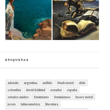
ETIQUETAS
adonáis
argentina
aullido
black metal
chile
colombia
david fishkind
ecuador
españa
estados unidos
feminismo
feminismos
heavy metal
joven
latinoamérica
literatura