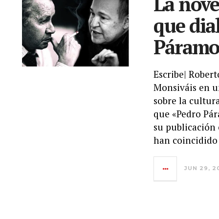
La nove
que dia
Páramo
Escribe| Robert
Monsiváis en u
sobre la cultur
que «Pedro Pára
su publicación 
han coincidido
JUN 29, 2