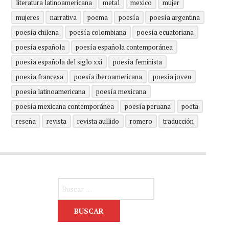
literatura latinoamericana
metal
mexico
mujer
mujeres
narrativa
poema
poesía
poesía argentina
poesía chilena
poesía colombiana
poesía ecuatoriana
poesía española
poesía española contemporánea
poesía española del siglo xxi
poesía feminista
poesía francesa
poesía iberoamericana
poesía joven
poesía latinoamericana
poesía mexicana
poesía mexicana contemporánea
poesía peruana
poeta
reseña
revista
revista aullido
romero
traducción
Buscar: