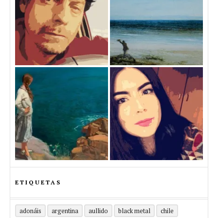
ETIQUETAS
adonáis
argentina
aullido
black metal
chile