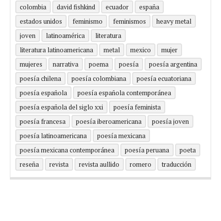
colombia
david fishkind
ecuador
españa
estados unidos
feminismo
feminismos
heavy metal
joven
latinoamérica
literatura
literatura latinoamericana
metal
mexico
mujer
mujeres
narrativa
poema
poesía
poesía argentina
poesía chilena
poesía colombiana
poesía ecuatoriana
poesía española
poesía española contemporánea
poesía española del siglo xxi
poesía feminista
poesía francesa
poesía iberoamericana
poesía joven
poesía latinoamericana
poesía mexicana
poesía mexicana contemporánea
poesía peruana
poeta
reseña
revista
revista aullido
romero
traducción