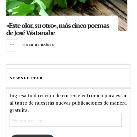
«Este olor, su otro», más cinco poemas
de José Watanabe
en
RED DE RAÍCES
NEWSLETTER
Ingresa tu dirección de correo electrónico para estar
al tanto de nuestras nuevas publicaciones de manera
gratuita.
Dirección
de
email