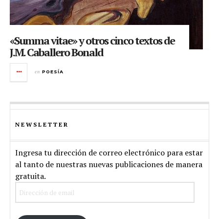
«Summa vitae» y otros cinco textos de
J.M. Caballero Bonald
en
POESÍA
NEWSLETTER
Ingresa tu dirección de correo electrónico para estar
al tanto de nuestras nuevas publicaciones de manera
gratuita.
Dirección
de
email