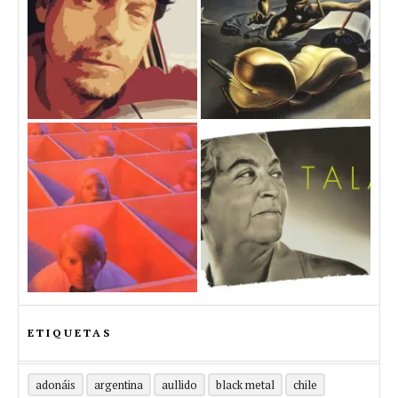
ETIQUETAS
adonáis
argentina
aullido
black metal
chile