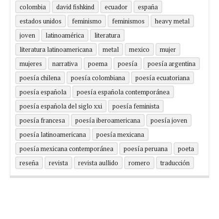
colombia
david fishkind
ecuador
españa
estados unidos
feminismo
feminismos
heavy metal
joven
latinoamérica
literatura
literatura latinoamericana
metal
mexico
mujer
mujeres
narrativa
poema
poesía
poesía argentina
poesía chilena
poesía colombiana
poesía ecuatoriana
poesía española
poesía española contemporánea
poesía española del siglo xxi
poesía feminista
poesía francesa
poesía iberoamericana
poesía joven
poesía latinoamericana
poesía mexicana
poesía mexicana contemporánea
poesía peruana
poeta
reseña
revista
revista aullido
romero
traducción