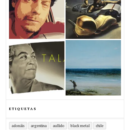
ETIQUETAS
adonáis
argentina
aullido
black metal
chile