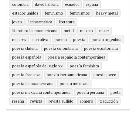
colombia
david fishkind
ecuador
españa
estados unidos
feminismo
feminismos
heavy metal
joven
latinoamérica
literatura
literatura latinoamericana
metal
mexico
mujer
mujeres
narrativa
poema
poesía
poesía argentina
poesía chilena
poesía colombiana
poesía ecuatoriana
poesía española
poesía española contemporánea
poesía española del siglo xxi
poesía feminista
poesía francesa
poesía iberoamericana
poesía joven
poesía latinoamericana
poesía mexicana
poesía mexicana contemporánea
poesía peruana
poeta
reseña
revista
revista aullido
romero
traducción