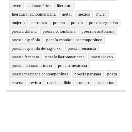
joven
latinoamérica
literatura
literatura latinoamericana
metal
mexico
mujer
mujeres
narrativa
poema
poesía
poesía argentina
poesía chilena
poesía colombiana
poesía ecuatoriana
poesía española
poesía española contemporánea
poesía española del siglo xxi
poesía feminista
poesía francesa
poesía iberoamericana
poesía joven
poesía latinoamericana
poesía mexicana
poesía mexicana contemporánea
poesía peruana
poeta
reseña
revista
revista aullido
romero
traducción