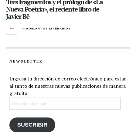
Tres fragmentos y el prólogo de «La
Nueva Poetría», el reciente libro de
Javier Bê
en
ADELANTOS LITERARIOS
NEWSLETTER
Ingresa tu dirección de correo electrónico para estar
al tanto de nuestras nuevas publicaciones de manera
gratuita.
Dirección
de
email
SUSCRIBIR