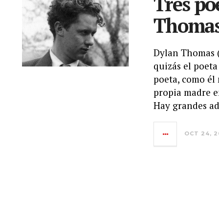
Tres po
Thoma
Dylan Thomas (
quizás el poeta
poeta, como él
propia madre e
Hay grandes ad
OCT 24, 2