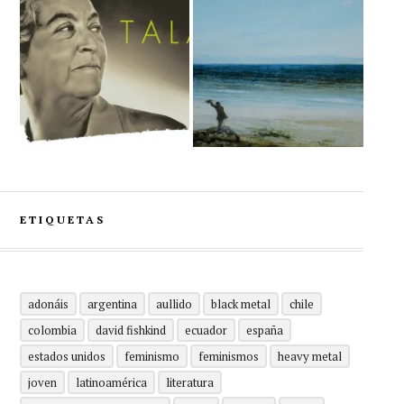
ETIQUETAS
adonáis
argentina
aullido
black metal
chile
colombia
david fishkind
ecuador
españa
estados unidos
feminismo
feminismos
heavy metal
joven
latinoamérica
literatura