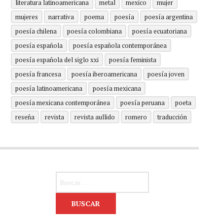
literatura latinoamericana
metal
mexico
mujer
mujeres
narrativa
poema
poesía
poesía argentina
poesía chilena
poesía colombiana
poesía ecuatoriana
poesía española
poesía española contemporánea
poesía española del siglo xxi
poesía feminista
poesía francesa
poesía iberoamericana
poesía joven
poesía latinoamericana
poesía mexicana
poesía mexicana contemporánea
poesía peruana
poeta
reseña
revista
revista aullido
romero
traducción
Buscar: