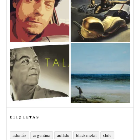
ETIQUETAS
adonáis
argentina
aullido
black metal
chile