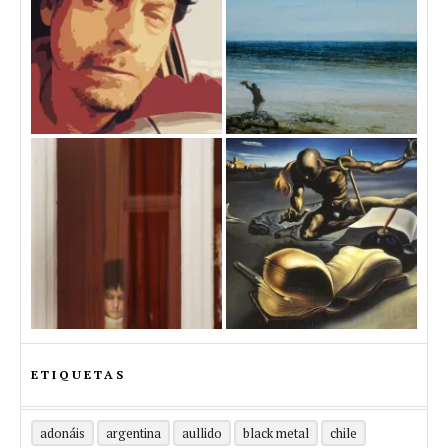
ETIQUETAS
adonáis
argentina
aullido
black metal
chile