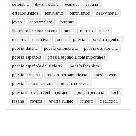
colombia
david fishkind
ecuador
españa
estados unidos
feminismo
feminismos
heavy metal
joven
latinoamérica
literatura
literatura latinoamericana
metal
mexico
mujer
mujeres
narrativa
poema
poesía
poesía argentina
poesía chilena
poesía colombiana
poesía ecuatoriana
poesía española
poesía española contemporánea
poesía española del siglo xxi
poesía feminista
poesía francesa
poesía iberoamericana
poesía joven
poesía latinoamericana
poesía mexicana
poesía mexicana contemporánea
poesía peruana
poeta
reseña
revista
revista aullido
romero
traducción