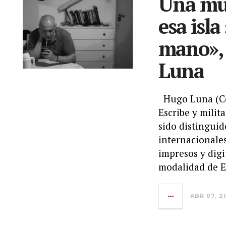
Una mue
esa isla
mano», 
Luna
Hugo Luna (Con
Escribe y milit
sido distinguid
internacionale
impresos y digi
modalidad de E
ABR 07, 2