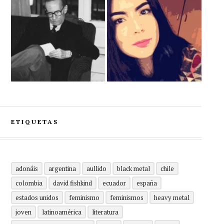
ETIQUETAS
adonáis
argentina
aullido
black metal
chile
colombia
david fishkind
ecuador
españa
estados unidos
feminismo
feminismos
heavy metal
joven
latinoamérica
literatura