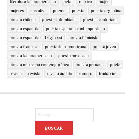
literatura latinoamericana
metal
mexico
mujer
mujeres
narrativa
poema
poesía
poesía argentina
poesía chilena
poesía colombiana
poesía ecuatoriana
poesía española
poesía española contemporánea
poesía española del siglo xxi
poesía feminista
poesía francesa
poesía iberoamericana
poesía joven
poesía latinoamericana
poesía mexicana
poesía mexicana contemporánea
poesía peruana
poeta
reseña
revista
revista aullido
romero
traducción
Buscar: