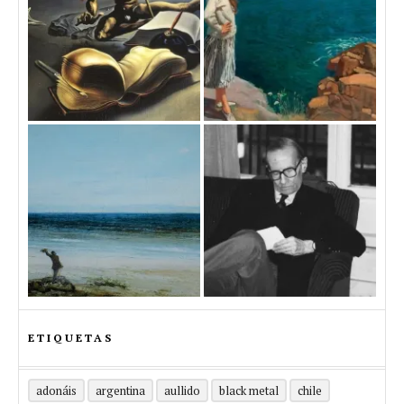
ETIQUETAS
adonáis
argentina
aullido
black metal
chile