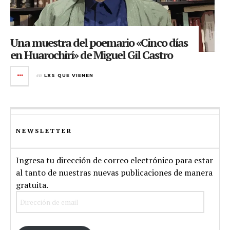
Una muestra del poemario «Cinco días
en Huarochirí» de Miguel Gil Castro
en
LXS QUE VIENEN
NEWSLETTER
Ingresa tu dirección de correo electrónico para estar
al tanto de nuestras nuevas publicaciones de manera
gratuita.
Dirección
de
email