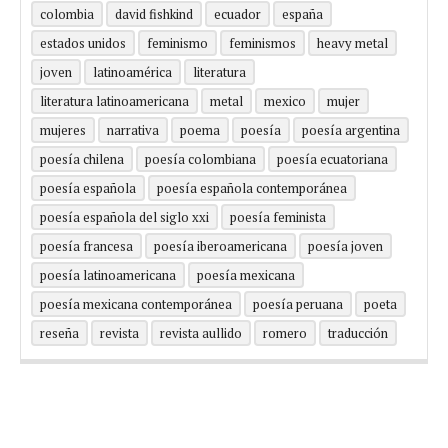
colombia
david fishkind
ecuador
españa
estados unidos
feminismo
feminismos
heavy metal
joven
latinoamérica
literatura
literatura latinoamericana
metal
mexico
mujer
mujeres
narrativa
poema
poesía
poesía argentina
poesía chilena
poesía colombiana
poesía ecuatoriana
poesía española
poesía española contemporánea
poesía española del siglo xxi
poesía feminista
poesía francesa
poesía iberoamericana
poesía joven
poesía latinoamericana
poesía mexicana
poesía mexicana contemporánea
poesía peruana
poeta
reseña
revista
revista aullido
romero
traducción