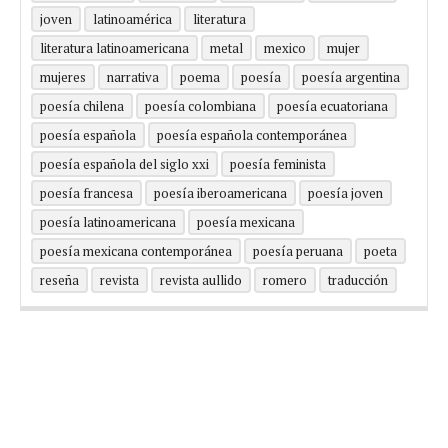
joven
latinoamérica
literatura
literatura latinoamericana
metal
mexico
mujer
mujeres
narrativa
poema
poesía
poesía argentina
poesía chilena
poesía colombiana
poesía ecuatoriana
poesía española
poesía española contemporánea
poesía española del siglo xxi
poesía feminista
poesía francesa
poesía iberoamericana
poesía joven
poesía latinoamericana
poesía mexicana
poesía mexicana contemporánea
poesía peruana
poeta
reseña
revista
revista aullido
romero
traducción