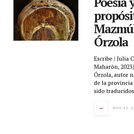
Poesía 
propósi
Mazmúll
Órzola
Escribe | Julia
Maharōn, 2023) 
Órzola, autor 
de la provinci
sido traducidos 
NOV 22, 