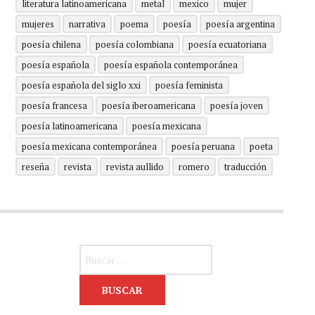
literatura latinoamericana
metal
mexico
mujer
mujeres
narrativa
poema
poesía
poesía argentina
poesía chilena
poesía colombiana
poesía ecuatoriana
poesía española
poesía española contemporánea
poesía española del siglo xxi
poesía feminista
poesía francesa
poesía iberoamericana
poesía joven
poesía latinoamericana
poesía mexicana
poesía mexicana contemporánea
poesía peruana
poeta
reseña
revista
revista aullido
romero
traducción
Buscar: