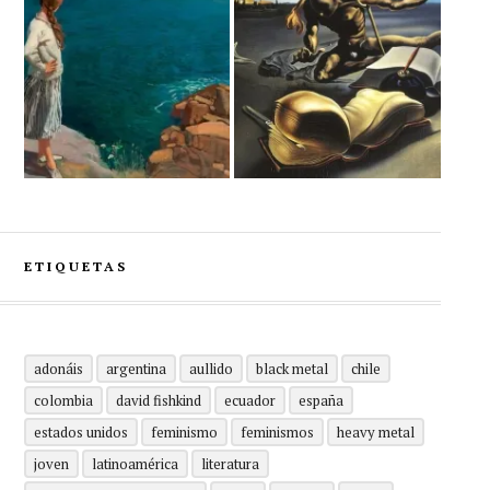
ETIQUETAS
adonáis
argentina
aullido
black metal
chile
colombia
david fishkind
ecuador
españa
estados unidos
feminismo
feminismos
heavy metal
joven
latinoamérica
literatura