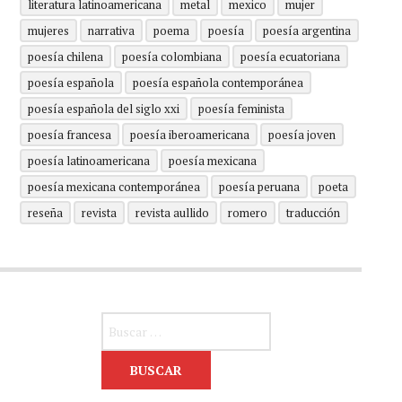
literatura latinoamericana
metal
mexico
mujer
mujeres
narrativa
poema
poesía
poesía argentina
poesía chilena
poesía colombiana
poesía ecuatoriana
poesía española
poesía española contemporánea
poesía española del siglo xxi
poesía feminista
poesía francesa
poesía iberoamericana
poesía joven
poesía latinoamericana
poesía mexicana
poesía mexicana contemporánea
poesía peruana
poeta
reseña
revista
revista aullido
romero
traducción
Buscar: