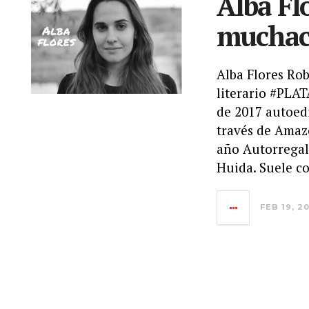
Alba Fl
muchac
Alba Flores Ro
literario #PLA
de 2017 autoed
través de Amaz
año Autorregal
Huida. Suele c
FEB 19, 2