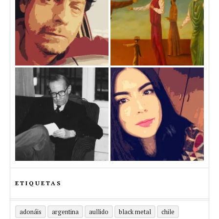
ETIQUETAS
adonáis
argentina
aullido
black metal
chile