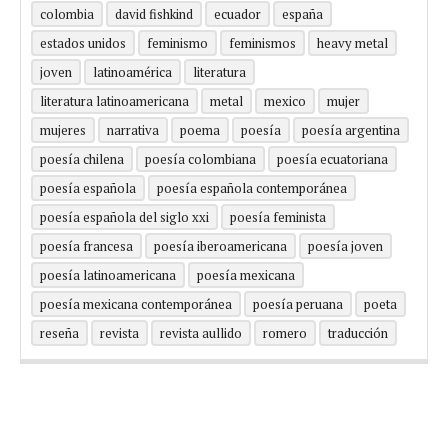
colombia
david fishkind
ecuador
españa
estados unidos
feminismo
feminismos
heavy metal
joven
latinoamérica
literatura
literatura latinoamericana
metal
mexico
mujer
mujeres
narrativa
poema
poesía
poesía argentina
poesía chilena
poesía colombiana
poesía ecuatoriana
poesía española
poesía española contemporánea
poesía española del siglo xxi
poesía feminista
poesía francesa
poesía iberoamericana
poesía joven
poesía latinoamericana
poesía mexicana
poesía mexicana contemporánea
poesía peruana
poeta
reseña
revista
revista aullido
romero
traducción