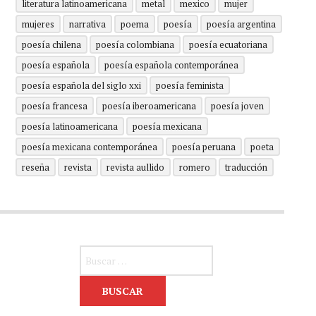
literatura latinoamericana
metal
mexico
mujer
mujeres
narrativa
poema
poesía
poesía argentina
poesía chilena
poesía colombiana
poesía ecuatoriana
poesía española
poesía española contemporánea
poesía española del siglo xxi
poesía feminista
poesía francesa
poesía iberoamericana
poesía joven
poesía latinoamericana
poesía mexicana
poesía mexicana contemporánea
poesía peruana
poeta
reseña
revista
revista aullido
romero
traducción
Buscar: