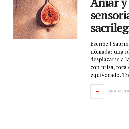
Amar y 
sensoria
sacrileg
Escribe | Sabr
nómada: una id
desplazarse a 
con prisa, toc
equivocado. Tr
FEB 10, 2