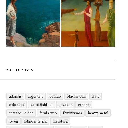
ETIQUETAS
adonáis
argentina
aullido
black metal
chile
colombia
david fishkind
ecuador
españa
estados unidos
feminismo
feminismos
heavy metal
joven
latinoamérica
literatura