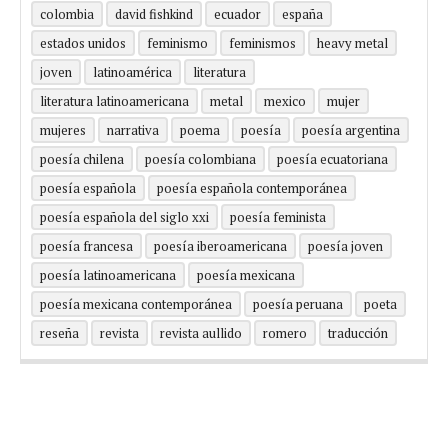
colombia
david fishkind
ecuador
españa
estados unidos
feminismo
feminismos
heavy metal
joven
latinoamérica
literatura
literatura latinoamericana
metal
mexico
mujer
mujeres
narrativa
poema
poesía
poesía argentina
poesía chilena
poesía colombiana
poesía ecuatoriana
poesía española
poesía española contemporánea
poesía española del siglo xxi
poesía feminista
poesía francesa
poesía iberoamericana
poesía joven
poesía latinoamericana
poesía mexicana
poesía mexicana contemporánea
poesía peruana
poeta
reseña
revista
revista aullido
romero
traducción