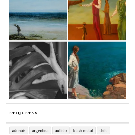
ETIQUETAS
adonáis
argentina
aullido
black metal
chile