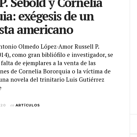
 P. Sebold y Cornelia
ia: exégesis de un
sta americano
Antonio Olmedo López-Amor Russell P.
14), como gran bibliófilo e investigador, se
 falta de ejemplares a la venta de las
nes de Cornelia Bororquia o la víctima de
 una novela del trinitario Luis Gutiérrez
e
020
en
ARTÍCULOS