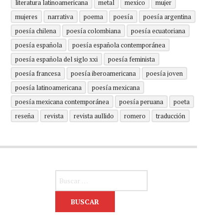
literatura latinoamericana
metal
mexico
mujer
mujeres
narrativa
poema
poesía
poesía argentina
poesía chilena
poesía colombiana
poesía ecuatoriana
poesía española
poesía española contemporánea
poesía española del siglo xxi
poesía feminista
poesía francesa
poesía iberoamericana
poesía joven
poesía latinoamericana
poesía mexicana
poesía mexicana contemporánea
poesía peruana
poeta
reseña
revista
revista aullido
romero
traducción
Buscar: