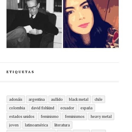
ETIQUETAS
adonáis
argentina
aullido
black metal
chile
colombia
david fishkind
ecuador
españa
estados unidos
feminismo
feminismos
heavy metal
joven
latinoamérica
literatura