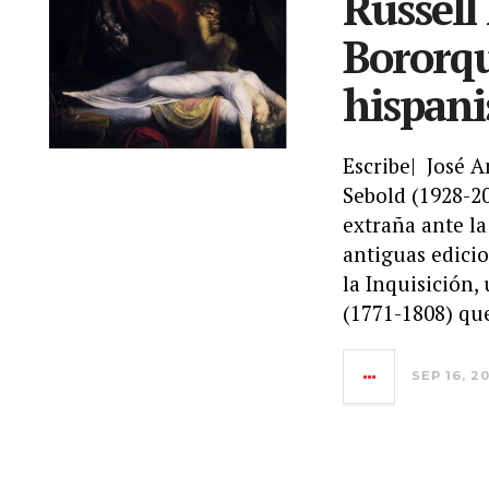
Russell
Bororqu
hispani
Escribe| José 
Sebold (1928-20
extraña ante la
antiguas edicio
la Inquisición,
(1771-1808) qu
SEP 16, 2