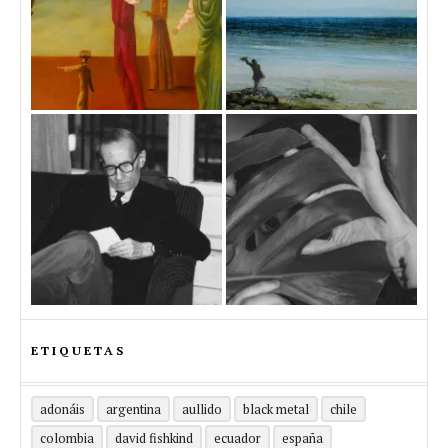
ETIQUETAS
adonáis
argentina
aullido
black metal
chile
colombia
david fishkind
ecuador
españa