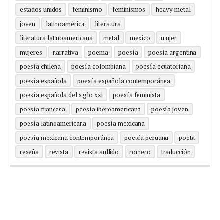
estados unidos
feminismo
feminismos
heavy metal
joven
latinoamérica
literatura
literatura latinoamericana
metal
mexico
mujer
mujeres
narrativa
poema
poesía
poesía argentina
poesía chilena
poesía colombiana
poesía ecuatoriana
poesía española
poesía española contemporánea
poesía española del siglo xxi
poesía feminista
poesía francesa
poesía iberoamericana
poesía joven
poesía latinoamericana
poesía mexicana
poesía mexicana contemporánea
poesía peruana
poeta
reseña
revista
revista aullido
romero
traducción