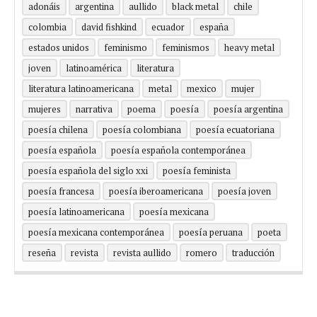
adonáis
argentina
aullido
black metal
chile
colombia
david fishkind
ecuador
españa
estados unidos
feminismo
feminismos
heavy metal
joven
latinoamérica
literatura
literatura latinoamericana
metal
mexico
mujer
mujeres
narrativa
poema
poesía
poesía argentina
poesía chilena
poesía colombiana
poesía ecuatoriana
poesía española
poesía española contemporánea
poesía española del siglo xxi
poesía feminista
poesía francesa
poesía iberoamericana
poesía joven
poesía latinoamericana
poesía mexicana
poesía mexicana contemporánea
poesía peruana
poeta
reseña
revista
revista aullido
romero
traducción