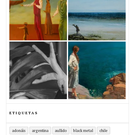
ETIQUETAS
adonáis
argentina
aullido
black metal
chile