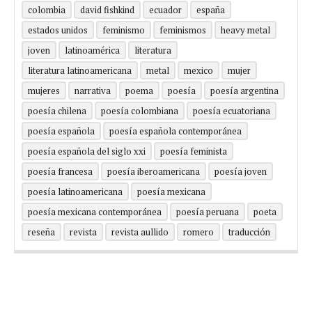
colombia
david fishkind
ecuador
españa
estados unidos
feminismo
feminismos
heavy metal
joven
latinoamérica
literatura
literatura latinoamericana
metal
mexico
mujer
mujeres
narrativa
poema
poesía
poesía argentina
poesía chilena
poesía colombiana
poesía ecuatoriana
poesía española
poesía española contemporánea
poesía española del siglo xxi
poesía feminista
poesía francesa
poesía iberoamericana
poesía joven
poesía latinoamericana
poesía mexicana
poesía mexicana contemporánea
poesía peruana
poeta
reseña
revista
revista aullido
romero
traducción