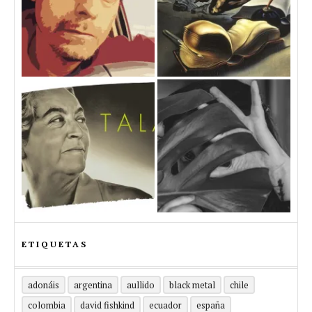
ETIQUETAS
adonáis
argentina
aullido
black metal
chile
colombia
david fishkind
ecuador
españa