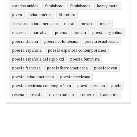
estados unidos
feminismo
feminismos
heavy metal
joven
latinoamérica
literatura
literatura latinoamericana
metal
mexico
mujer
mujeres
narrativa
poema
poesía
poesía argentina
poesía chilena
poesía colombiana
poesía ecuatoriana
poesía española
poesía española contemporánea
poesía española del siglo xxi
poesía feminista
poesía francesa
poesía iberoamericana
poesía joven
poesía latinoamericana
poesía mexicana
poesía mexicana contemporánea
poesía peruana
poeta
reseña
revista
revista aullido
romero
traducción