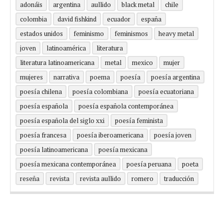
adonáis
argentina
aullido
black metal
chile
colombia
david fishkind
ecuador
españa
estados unidos
feminismo
feminismos
heavy metal
joven
latinoamérica
literatura
literatura latinoamericana
metal
mexico
mujer
mujeres
narrativa
poema
poesía
poesía argentina
poesía chilena
poesía colombiana
poesía ecuatoriana
poesía española
poesía española contemporánea
poesía española del siglo xxi
poesía feminista
poesía francesa
poesía iberoamericana
poesía joven
poesía latinoamericana
poesía mexicana
poesía mexicana contemporánea
poesía peruana
poeta
reseña
revista
revista aullido
romero
traducción