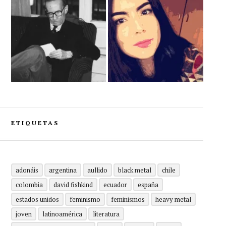
ETIQUETAS
adonáis
argentina
aullido
black metal
chile
colombia
david fishkind
ecuador
españa
estados unidos
feminismo
feminismos
heavy metal
joven
latinoamérica
literatura