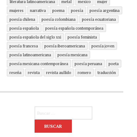
literatura latinoamericana
metal
mexico
mujer
mujeres
narrativa
poema
poesía
poesía argentina
poesía chilena
poesía colombiana
poesía ecuatoriana
poesía española
poesía española contemporánea
poesía española del siglo xxi
poesía feminista
poesía francesa
poesía iberoamericana
poesía joven
poesía latinoamericana
poesía mexicana
poesía mexicana contemporánea
poesía peruana
poeta
reseña
revista
revista aullido
romero
traducción
Buscar: