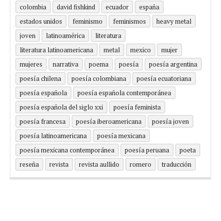
colombia
david fishkind
ecuador
españa
estados unidos
feminismo
feminismos
heavy metal
joven
latinoamérica
literatura
literatura latinoamericana
metal
mexico
mujer
mujeres
narrativa
poema
poesía
poesía argentina
poesía chilena
poesía colombiana
poesía ecuatoriana
poesía española
poesía española contemporánea
poesía española del siglo xxi
poesía feminista
poesía francesa
poesía iberoamericana
poesía joven
poesía latinoamericana
poesía mexicana
poesía mexicana contemporánea
poesía peruana
poeta
reseña
revista
revista aullido
romero
traducción