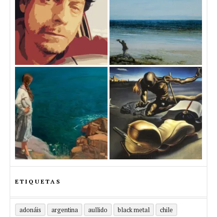
ETIQUETAS
adonáis
argentina
aullido
black metal
chile