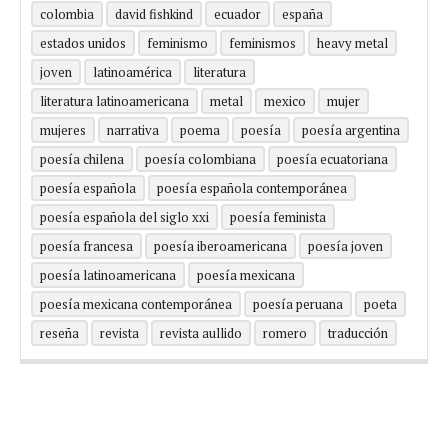
colombia
david fishkind
ecuador
españa
estados unidos
feminismo
feminismos
heavy metal
joven
latinoamérica
literatura
literatura latinoamericana
metal
mexico
mujer
mujeres
narrativa
poema
poesía
poesía argentina
poesía chilena
poesía colombiana
poesía ecuatoriana
poesía española
poesía española contemporánea
poesía española del siglo xxi
poesía feminista
poesía francesa
poesía iberoamericana
poesía joven
poesía latinoamericana
poesía mexicana
poesía mexicana contemporánea
poesía peruana
poeta
reseña
revista
revista aullido
romero
traducción