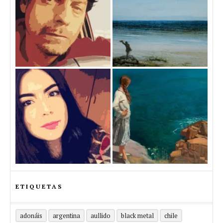
ETIQUETAS
adonáis
argentina
aullido
black metal
chile