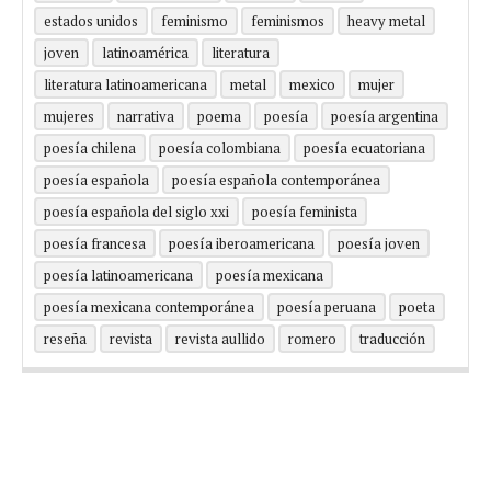
estados unidos
feminismo
feminismos
heavy metal
joven
latinoamérica
literatura
literatura latinoamericana
metal
mexico
mujer
mujeres
narrativa
poema
poesía
poesía argentina
poesía chilena
poesía colombiana
poesía ecuatoriana
poesía española
poesía española contemporánea
poesía española del siglo xxi
poesía feminista
poesía francesa
poesía iberoamericana
poesía joven
poesía latinoamericana
poesía mexicana
poesía mexicana contemporánea
poesía peruana
poeta
reseña
revista
revista aullido
romero
traducción