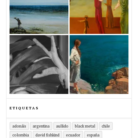
ETIQUETAS
adonáis
argentina
aullido
black metal
chile
colombia
david fishkind
ecuador
españa